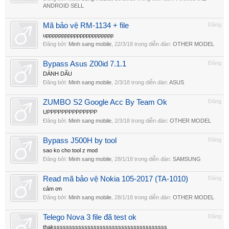
ANDROID SELL
Mã bảo vệ RM-1134 + file
Đăng
upppppppppppppppppppppp
Đăng bởi:
Minh sang mobile
,
22/3/18
trong diễn đàn:
OTHER MODEL
Bypass Asus Z00id 7.1.1
Đăng
DÁNH DẤU
Đăng bởi:
Minh sang mobile
,
2/3/18
trong diễn đàn:
ASUS
ZUMBO S2 Google Acc By Team Ok
Đăng
UPPPPPPPPPPPPPP
Đăng bởi:
Minh sang mobile
,
2/3/18
trong diễn đàn:
OTHER MODEL
Bypass J500H by tool
Đăng
sao ko cho tool z mod
Đăng bởi:
Minh sang mobile
,
28/1/18
trong diễn đàn:
SAMSUNG
Read mã bảo vệ Nokia 105-2017 (TA-1010)
Đăng
cảm ơn
Đăng bởi:
Minh sang mobile
,
28/1/18
trong diễn đàn:
OTHER MODEL
Telego Nova 3 file đã test ok
Đăng
thaksssssssssssssssssssssssssssssssssssss