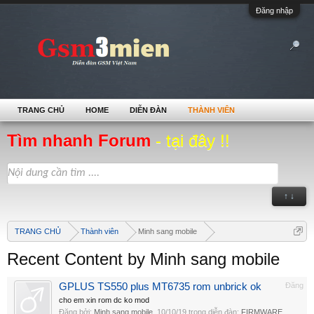
Đăng nhập
TRANG CHỦ
HOME
DIỄN ĐÀN
THÀNH VIÊN
Tìm nhanh Forum
- tại đây !!
↑ ↓
TRANG CHỦ
Thành viên
Minh sang mobile
Recent Content by Minh sang mobile
GPLUS TS550 plus MT6735 rom unbrick ok
Đăng
cho em xin rom dc ko mod
Đăng bởi:
Minh sang mobile
,
10/10/19
trong diễn đàn:
FIRMWARE