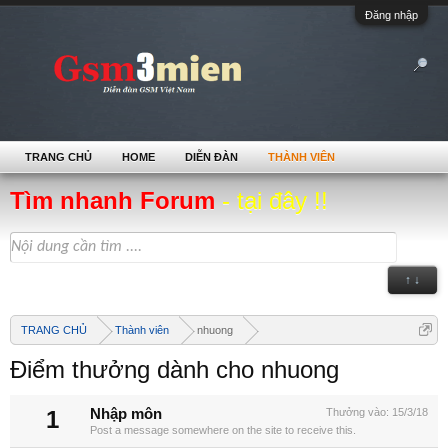
Đăng nhập
TRANG CHỦ
HOME
DIỄN ĐÀN
THÀNH VIÊN
Tìm nhanh Forum
- tại đây !!
↑ ↓
TRANG CHỦ
Thành viên
nhuong
Điểm thưởng dành cho nhuong
1
Nhập môn
Thưởng vào:
15/3/18
Post a message somewhere on the site to receive this.