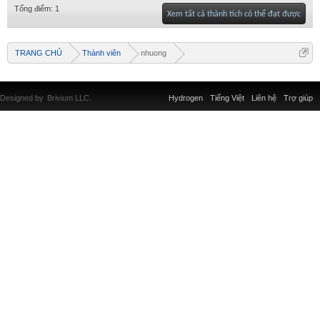
Tổng điểm: 1
Xem tất cả thành tích có thể đạt được
TRANG CHỦ
Thành viên
nhuong
Designed by
Brivium LLC.
Hydrogen
Tiếng Việt
Liên hệ
Trợ giúp