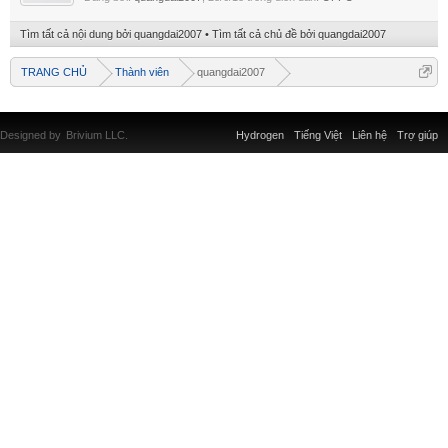
Tìm tất cả nội dung bởi quangdai2007
Tìm tất cả chủ đề bởi quangdai2007
TRANG CHỦ
Thành viên
quangdai2007
Designed by
Brivium LLC.
Hydrogen
Tiếng Việt
Liên hệ
Trợ giúp