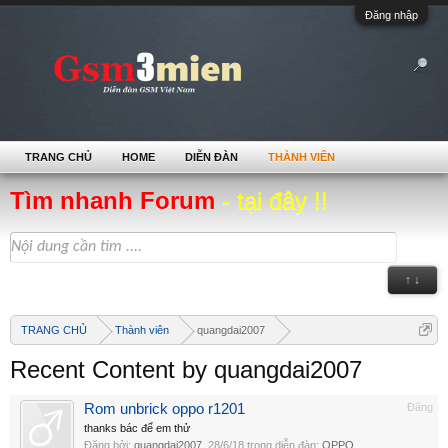
Đăng nhập
TRANG CHỦ
HOME
DIỄN ĐÀN
THÀNH VIÊN
Tìm nhanh Forum
- tại đây !!
↑ ↓
TRANG CHỦ
Thành viên
quangdai2007
Recent Content by quangdai2007
Rom unbrick oppo r1201
Đăng
thanks bác để em thử
Đăng bởi:
quangdai2007
,
28/6/18
trong diễn đàn:
OPPO