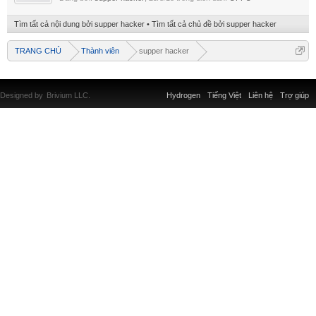
Tìm tất cả nội dung bởi supper hacker
Tìm tất cả chủ đề bởi supper hacker
TRANG CHỦ
Thành viên
supper hacker
Designed by
Brivium LLC.
Hydrogen
Tiếng Việt
Liên hệ
Trợ giúp