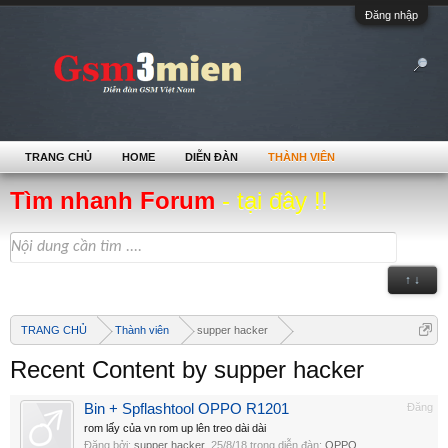
Đăng nhập
TRANG CHỦ
HOME
DIỄN ĐÀN
THÀNH VIÊN
Tìm nhanh Forum
- tại đây !!
↑ ↓
TRANG CHỦ
Thành viên
supper hacker
Recent Content by supper hacker
Bin + Spflashtool OPPO R1201
Đăng
rom lấy của vn rom up lên treo dài dài
Đăng bởi:
supper hacker
,
25/8/18
trong diễn đàn:
OPPO