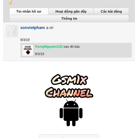
TrongNguyen132 được nhìn thấy lần cuối:
28/4/26
Tin nhắn hồ sơ
Hoạt động gần đây
Các bài đăng
Thông tin
sonvietpham
a ơi
8/3/19
TrongNguyen132
sao đó bác
9/3/19