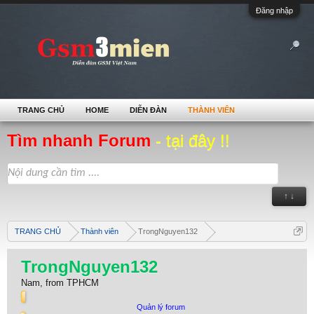
Đăng nhập
TRANG CHỦ
HOME
DIỄN ĐÀN
THÀNH VIÊN
Tìm nhanh Forum
- tại đây !!
↑ ↓
TRANG CHỦ
Thành viên
TrongNguyen132
TrongNguyen132
Nam,
from
TPHCM
Quản lý forum