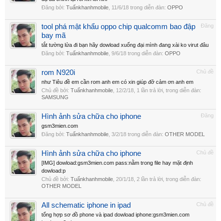
Đăng bởi:
Tuấnkhanhmobile
,
11/6/18
trong diễn đàn:
OPPO
tool phá mật khẩu oppo chip qualcomm bao đập
Đăng
bay mã
tắt tường lửa đi bạn hãy dowload xuống đại mình đang xài ko virut đâu
Đăng bởi:
Tuấnkhanhmobile
,
9/6/18
trong diễn đàn:
OPPO
rom N920i
Chủ đề
như Tiêu đề em cần rom anh em có xin giúp đỡ cảm ơn anh em
Chủ đề bởi:
Tuấnkhanhmobile
,
12/2/18
, 1 lần trả lời, trong diễn đàn:
SAMSUNG
Hình ảnh sửa chữa cho iphone
Đăng
gsm3mien.com
Đăng bởi:
Tuấnkhanhmobile
,
3/2/18
trong diễn đàn:
OTHER MODEL
Hình ảnh sửa chữa cho iphone
Chủ đề
[IMG] dowload:gsm3mien.com pass:nằm trong file hay mặt định
dowload:p
Chủ đề bởi:
Tuấnkhanhmobile
,
20/1/18
, 2 lần trả lời, trong diễn đàn:
OTHER MODEL
All schematic iphone in ipad
Chủ đề
tổng hợp sơ đồ phone và ipad dowload iphone:gsm3mien.com