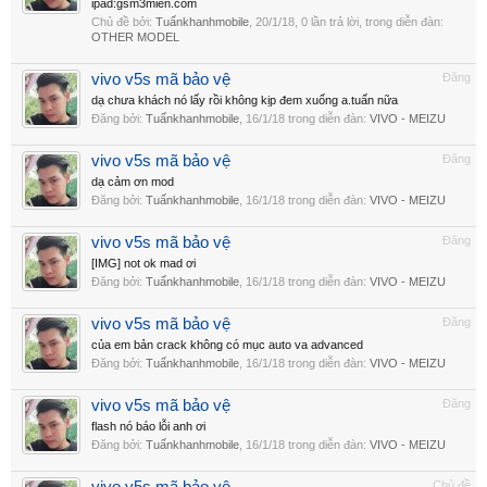
ipad:gsm3mien.com
Chủ đề bởi:
Tuấnkhanhmobile
,
20/1/18
, 0 lần trả lời, trong diễn đàn:
OTHER MODEL
vivo v5s mã bảo vệ
Đăng
dạ chưa khách nó lấy rồi không kịp đem xuống a.tuấn nữa
Đăng bởi:
Tuấnkhanhmobile
,
16/1/18
trong diễn đàn:
VIVO - MEIZU
vivo v5s mã bảo vệ
Đăng
dạ cảm ơn mod
Đăng bởi:
Tuấnkhanhmobile
,
16/1/18
trong diễn đàn:
VIVO - MEIZU
vivo v5s mã bảo vệ
Đăng
[IMG] not ok mad ơi
Đăng bởi:
Tuấnkhanhmobile
,
16/1/18
trong diễn đàn:
VIVO - MEIZU
vivo v5s mã bảo vệ
Đăng
của em bản crack không có mục auto va advanced
Đăng bởi:
Tuấnkhanhmobile
,
16/1/18
trong diễn đàn:
VIVO - MEIZU
vivo v5s mã bảo vệ
Đăng
flash nó báo lỗi anh ơi
Đăng bởi:
Tuấnkhanhmobile
,
16/1/18
trong diễn đàn:
VIVO - MEIZU
Chủ đề