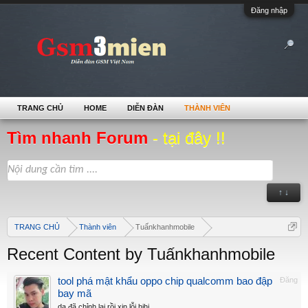
Đăng nhập
TRANG CHỦ
HOME
DIỄN ĐÀN
THÀNH VIÊN
Tìm nhanh Forum
- tại đây !!
↑ ↓
TRANG CHỦ
Thành viên
Tuấnkhanhmobile
Recent Content by Tuấnkhanhmobile
tool phá mật khẩu oppo chip qualcomm bao đập
Đăng
bay mã
dạ đã chỉnh lại rồi xin lỗi hihi