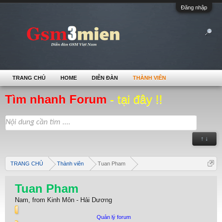
Đăng nhập
TRANG CHỦ
HOME
DIỄN ĐÀN
THÀNH VIÊN
Tìm nhanh Forum
- tại đây !!
↑ ↓
TRANG CHỦ
Thành viên
Tuan Pham
Tuan Pham
Nam,
from
Kinh Môn - Hải Dương
Quản lý forum