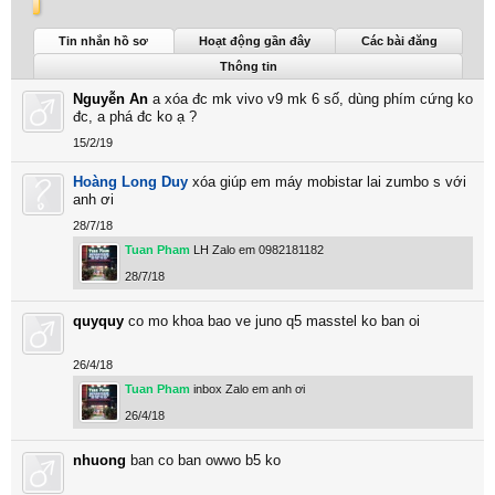
Tuan Pham được nhìn thấy lần cuối:
10/6/26
Tin nhắn hồ sơ
Hoạt động gần đây
Các bài đăng
Thông tin
Nguyễn An
a xóa đc mk vivo v9 mk 6 số, dùng phím cứng ko
đc, a phá đc ko ạ ?
15/2/19
Hoàng Long Duy
xóa giúp em máy mobistar lai zumbo s với
anh ơi
28/7/18
Tuan Pham
LH Zalo em 0982181182
28/7/18
quyquy
co mo khoa bao ve juno q5 masstel ko ban oi
26/4/18
Tuan Pham
inbox Zalo em anh ơi
26/4/18
nhuong
ban co ban owwo b5 ko