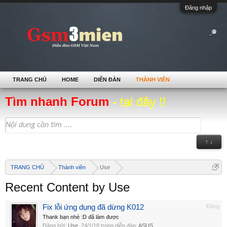
Đăng nhập
TRANG CHỦ
HOME
DIỄN ĐÀN
THÀNH VIÊN
Tìm nhanh Forum
- tại đây !!
↑ ↓
TRANG CHỦ
Thành viên
Use
Recent Content by Use
Fix lỗi ứng dụng đã dừng K012
Đăng
Thank bạn nhé :D đã làm được
Đăng bởi:
Use
,
24/1/18
trong diễn đàn:
ASUS