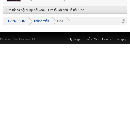
Tìm tất cả nội dung bởi Use
Tìm tất cả chủ đề bởi Use
TRANG CHỦ
Thành viên
Use
Designed by
Brivium LLC.
Hydrogen
Tiếng Việt
Liên hệ
Trợ giúp