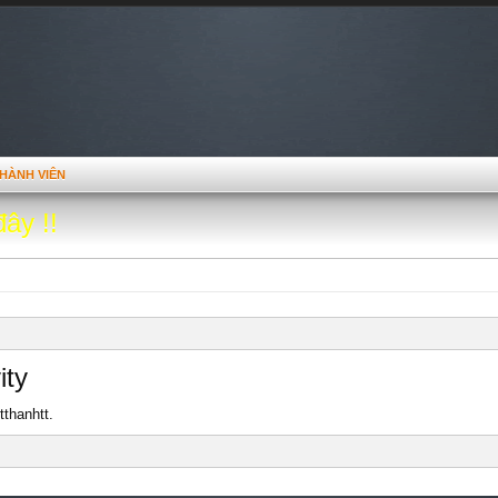
HÀNH VIÊN
đây !!
ity
tthanhtt.