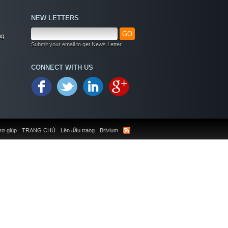
NEW LETTERS
GO
ng
Submit your email to get News Letter
CONNECT WITH US
rợ giúp
TRANG CHỦ
Lên đầu trang
Brivium