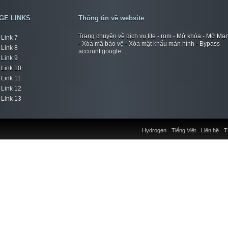
GE LINKS
Thông tin về website
Trang chuyên về dịch vụ,file - rom - Mở khóa - Mở Mạ
Link 7
- Xóa mã bảo vệ - Xóa mật khẩu màn hình - Bypass
Link 8
account google.
Link 9
Link 10
Link 11
Link 12
Link 13
Hydrogen
Tiếng Việt
Liên hệ
T