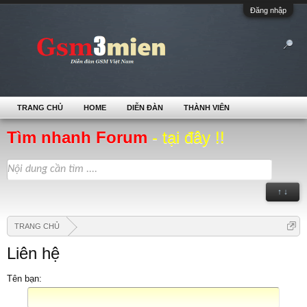
Đăng nhập
TRANG CHỦ
HOME
DIỄN ĐÀN
THÀNH VIÊN
Tìm nhanh Forum
- tại đây !!
↑ ↓
TRANG CHỦ
Liên hệ
Tên bạn: