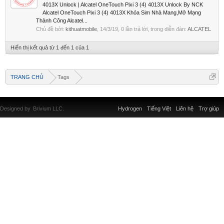
4013X Unlock | Alcatel OneTouch Pixi 3 (4) 4013X Unlock By NCK
Alcatel OneTouch Pixi 3 (4) 4013X Khóa Sim Nhà Mang,Mở Mạng
Thành Công Alcatel...
Chủ đề bởi:
kithuatmobile
,
14/3/19
, 0 lần trả lời, trong diễn đàn:
ALCATEL
Hiển thị kết quả từ 1 đến 1 của 1
TRANG CHỦ
Tags
Designed by
Brivium LLC.
Hydrogen
Tiếng Việt
Liên hệ
Trợ giúp