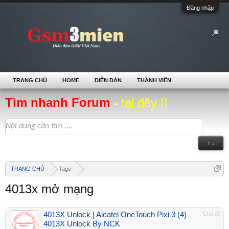
Đăng nhập
TRANG CHỦ
HOME
DIỄN ĐÀN
THÀNH VIÊN
Tìm nhanh Forum
- tại đây !!
↑ ↓
TRANG CHỦ
Tags
4013x mở mạng
4013X Unlock | Alcatel OneTouch Pixi 3 (4)
Chủ đề
4013X Unlock By NCK