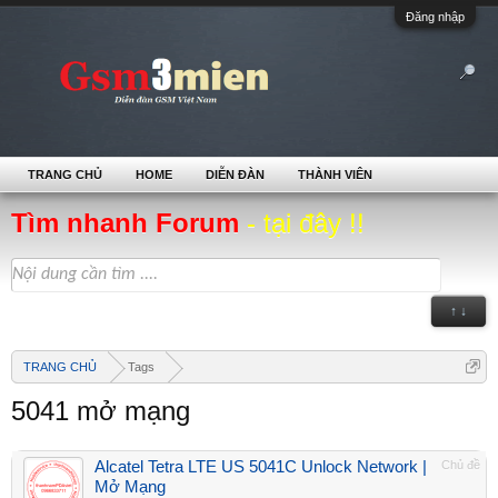
Đăng nhập
TRANG CHỦ
HOME
DIỄN ĐÀN
THÀNH VIÊN
Tìm nhanh Forum
- tại đây !!
↑ ↓
TRANG CHỦ
Tags
5041 mở mạng
Alcatel Tetra LTE US 5041C Unlock Network |
Chủ đề
Mở Mạng