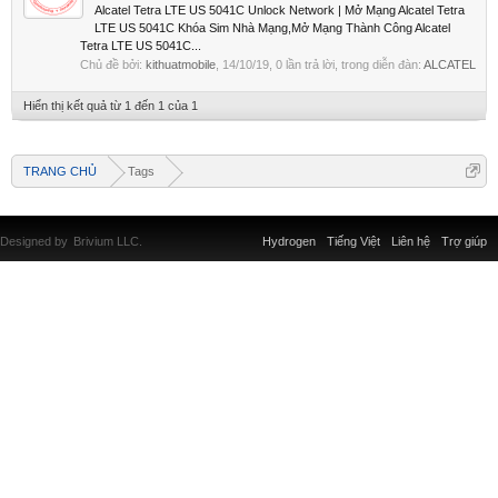
Alcatel Tetra LTE US 5041C Unlock Network | Mở Mạng Alcatel Tetra
LTE US 5041C Khóa Sim Nhà Mạng,Mở Mạng Thành Công Alcatel
Tetra LTE US 5041C...
Chủ đề bởi:
kithuatmobile
,
14/10/19
, 0 lần trả lời, trong diễn đàn:
ALCATEL
Hiển thị kết quả từ 1 đến 1 của 1
TRANG CHỦ
Tags
Designed by
Brivium LLC.
Hydrogen
Tiếng Việt
Liên hệ
Trợ giúp