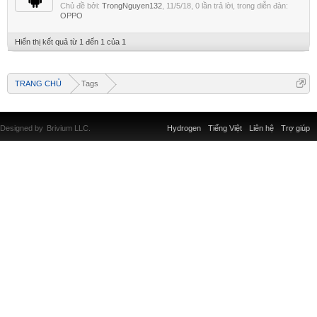
Chủ đề bởi:
TrongNguyen132
,
11/5/18
, 0 lần trả lời, trong diễn đàn:
OPPO
Hiển thị kết quả từ 1 đến 1 của 1
TRANG CHỦ
Tags
Designed by
Brivium LLC.
Hydrogen
Tiếng Việt
Liên hệ
Trợ giúp