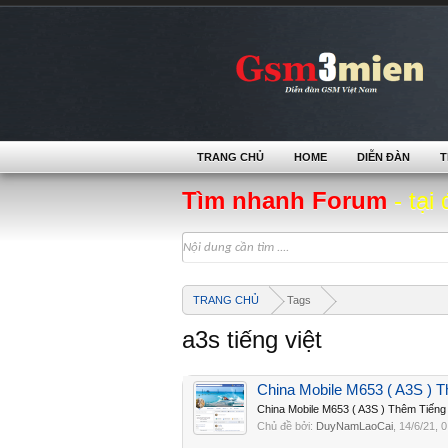
TRANG CHỦ
HOME
DIỄN ĐÀN
T
Tìm nhanh Forum
- tại 
TRANG CHỦ
Tags
a3s tiếng việt
China Mobile M653 ( A3S ) 
China Mobile M653 ( A3S ) Thêm Tiếng
Chủ đề bởi:
DuyNamLaoCai
,
14/6/21
, 