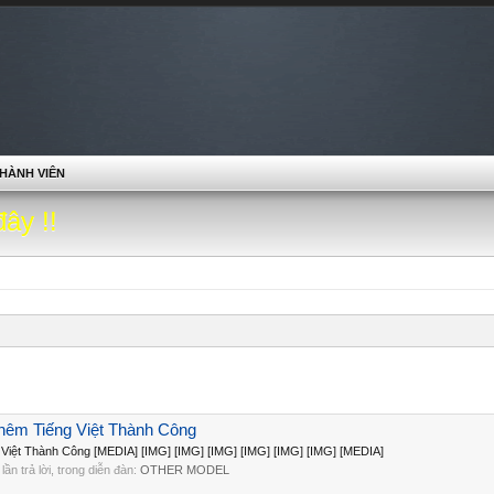
HÀNH VIÊN
đây !!
Thêm Tiếng Việt Thành Công
 Việt Thành Công [MEDIA] [IMG] [IMG] [IMG] [IMG] [IMG] [IMG] [MEDIA]
0 lần trả lời, trong diễn đàn:
OTHER MODEL