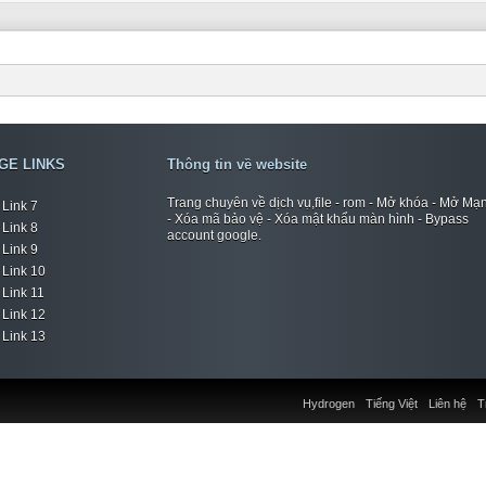
GE LINKS
Thông tin về website
Trang chuyên về dịch vụ,file - rom - Mở khóa - Mở Mạ
Link 7
- Xóa mã bảo vệ - Xóa mật khẩu màn hình - Bypass
Link 8
account google.
Link 9
Link 10
Link 11
Link 12
Link 13
Hydrogen
Tiếng Việt
Liên hệ
T