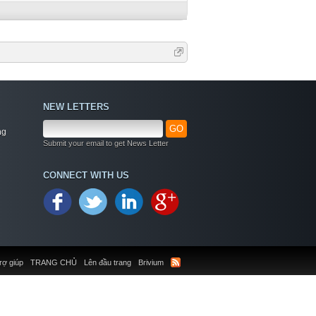
NEW LETTERS
GO
ng
Submit your email to get News Letter
CONNECT WITH US
rợ giúp
TRANG CHỦ
Lên đầu trang
Brivium