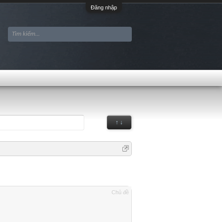
Đăng nhập
↑ ↓
Chủ đề