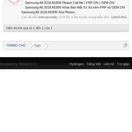
Samsung A8 2018 A530N Please Call Me | FRP ON | OEM ON
Samsung A8 2018 A530N Khóa Báo Mất Từ Xa kèm FRP và OEM ON
Samsung A8 2018 A530N Xóa Please...
Chủ đề bởi:
kithuatmobile
,
27/4/19
, 1 lần trả lời, trong diễn đàn:
SAMSUNG
Hiển thị kết quả từ 1 đến 1 của 1
TRANG CHỦ
Tags
Designed by
Brivium LLC.
Hydrogen
Tiếng Việt
Liên hệ
Trợ giúp