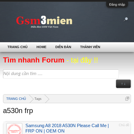
Đăng nhập
TRANG CHỦ
HOME
DIỄN ĐÀN
THÀNH VIÊN
Tìm nhanh Forum
- tại đây !!
↑ ↓
TRANG CHỦ
Tags
a530n frp
Samsung A8 2018 A530N Please Call Me |
Chủ đề
FRP ON | OEM ON