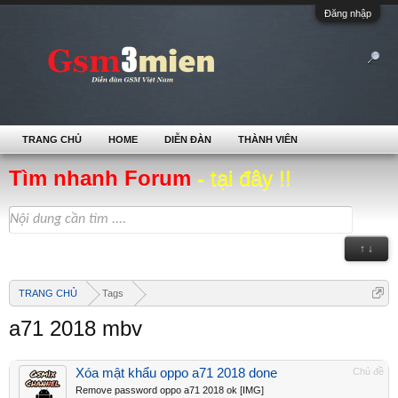
Đăng nhập
TRANG CHỦ
HOME
DIỄN ĐÀN
THÀNH VIÊN
Tìm nhanh Forum
- tại đây !!
↑ ↓
TRANG CHỦ
Tags
a71 2018 mbv
Xóa mật khẩu oppo a71 2018 done
Chủ đề
Remove password oppo a71 2018 ok [IMG]