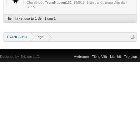
Chủ đề bởi:
TrongNguyen132
,
15/5/18
, 1 lần trả lời, trong diễn đàn:
OPPO
Hiển thị kết quả từ 1 đến 1 của 1
TRANG CHỦ
Tags
Designed by
Brivium LLC.
Hydrogen
Tiếng Việt
Liên hệ
Trợ giúp