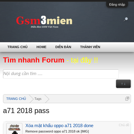
Đăng nhập
TRANG CHỦ
HOME
DIỄN ĐÀN
THÀNH VIÊN
Tìm nhanh Forum
- tại đây !!
↑ ↓
TRANG CHỦ
Tags
a71 2018 pass
Xóa mật khẩu oppo a71 2018 done
Chủ đề
Remove password oppo a71 2018 ok [IMG]