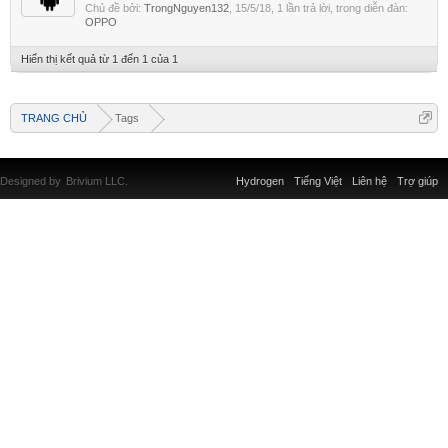
Chủ đề bởi:
TrongNguyen132
,
15/5/18
, 1 lần trả lời, trong diễn đàn:
OPPO
Hiển thị kết quả từ 1 đến 1 của 1
TRANG CHỦ
Tags
Designed by
Brivium LLC.
Hydrogen
Tiếng Việt
Liên hệ
Trợ giúp