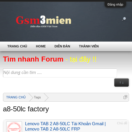
Đăng nhập
TRANG CHỦ
HOME
DIỄN ĐÀN
THÀNH VIÊN
Tìm nhanh Forum
- tại đây !!
↑ ↓
TRANG CHỦ
Tags
a8-50lc factory
Lenovo TAB 2 A8-50LC Tài Khoản Gmail |
Chủ đề
Lenovo TAB 2 A8-50LC FRP