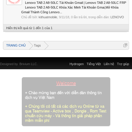
Lenovo TAB 2 A8-50LC Tài Khoản Gmail | Lenovo TAB 2 A8-50LC FRP
Lenovo TAB 2 A8-50LC Khóa Xác Minh Tài Khoản Gmai,Mở Khóa
Gmail Thành Công Lenovo...
Chủ đề bởi:
kithuatmobile
,
9/11/18
, 0 lần trả lời, trong diễn đàn:
LENOVO
Hiển thị kết quả từ 1 đến 1 của 1
TRANG CHỦ
Tags
Designed by
Brivium LLC.
Hydrogen
Tiếng Việt
Liên hệ
Trợ giúp
Welcome
+ Chào mừng bạn đến với diễn đàn thông tin
dịch vụ Việt Nam
+ Chúng tôi có tất cả các dịch vụ Online từ xa
qua Teamview - Active box , Dongle , Rom Test
chuẩn cứu máy - Và thông tin giải pháp phần
mềm miễn phí