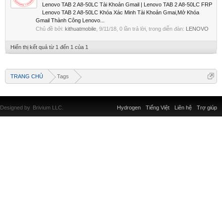
Lenovo TAB 2 A8-50LC Tài Khoản Gmail | Lenovo TAB 2 A8-50LC FRP
Lenovo TAB 2 A8-50LC Khóa Xác Minh Tài Khoản Gmai,Mở Khóa
Gmail Thành Công Lenovo...
Chủ đề bởi:
kithuatmobile
,
9/11/18
, 0 lần trả lời, trong diễn đàn:
LENOVO
Hiển thị kết quả từ 1 đến 1 của 1
TRANG CHỦ
Tags
Designed by
Brivium LLC.
Hydrogen
Tiếng Việt
Liên hệ
Trợ giúp