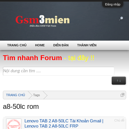
Đăng nhập
TRANG CHỦ
HOME
DIỄN ĐÀN
THÀNH VIÊN
Tìm nhanh Forum
- tại đây !!
↑ ↓
TRANG CHỦ
Tags
a8-50lc rom
Lenovo TAB 2 A8-50LC Tài Khoản Gmail |
Chủ đề
Lenovo TAB 2 A8-50LC FRP