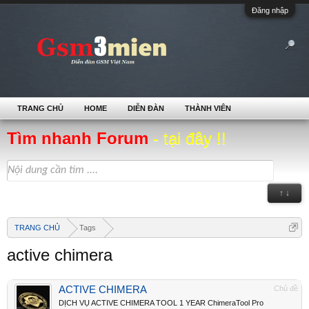
Đăng nhập
TRANG CHỦ
HOME
DIỄN ĐÀN
THÀNH VIÊN
Tìm nhanh Forum
- tại đây !!
↑ ↓
TRANG CHỦ
Tags
active chimera
ACTIVE CHIMERA
Chủ đề
DỊCH VỤ ACTIVE CHIMERA TOOL 1 YEAR ChimeraTool Pro