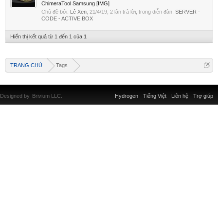
ChimeraTool Samsung [IMG]
Chủ đề bởi:
Lê Xen
,
21/4/19
, 2 lần trả lời, trong diễn đàn:
SERVER -
CODE - ACTIVE BOX
Hiển thị kết quả từ 1 đến 1 của 1
TRANG CHỦ
Tags
Designed by
Brivium LLC.
Hydrogen
Tiếng Việt
Liên hệ
Trợ giúp