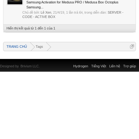
Samsung Activation for Medusa PRO / Medusa Box Octoplus
Samsung...
Chủ đề bởi:
Lê Xen
,
21/4/19
, 1 lần trả lời, trong diễn đàn:
SERVER -
CODE - ACTIVE BOX
Hiển thị kết quả từ 1 đến 1 của 1
TRANG CHỦ
Tags
Designed by
Brivium LLC.
Hydrogen
Tiếng Việt
Liên hệ
Trợ giúp