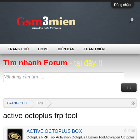
Đăng nhập
TRANG CHỦ
HOME
DIỄN ĐÀN
THÀNH VIÊN
Tìm nhanh Forum
- tại đây !!
↑ ↓
TRANG CHỦ
Tags
active octoplus frp tool
ACTIVE OCTOPLUS BOX
Chủ đề
Octoplus FRP Tool Activation Octoplus Huawei Tool Activation Octoplus