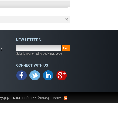
NEW LETTERS
GO
ng
Submit your email to get News Letter
CONNECT WITH US
rợ giúp
TRANG CHỦ
Lên đầu trang
Brivium