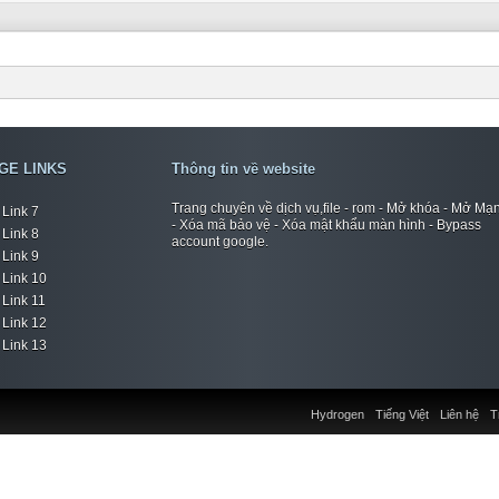
GE LINKS
Thông tin về website
Trang chuyên về dịch vụ,file - rom - Mở khóa - Mở Mạ
Link 7
- Xóa mã bảo vệ - Xóa mật khẩu màn hình - Bypass
Link 8
account google.
Link 9
Link 10
Link 11
Link 12
Link 13
Hydrogen
Tiếng Việt
Liên hệ
T