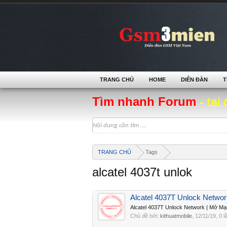
TRANG CHỦ
HOME
DIỄN ĐÀN
T
Tìm nhanh Forum
- tại 
TRANG CHỦ
Tags
alcatel 4037t unlok
Alcatel 4037T Unlock Netwo
Alcatel 4037T Unlock Network | Mở M
Chủ đề bởi:
kithuatmobile
,
12/11/19
, 0 l