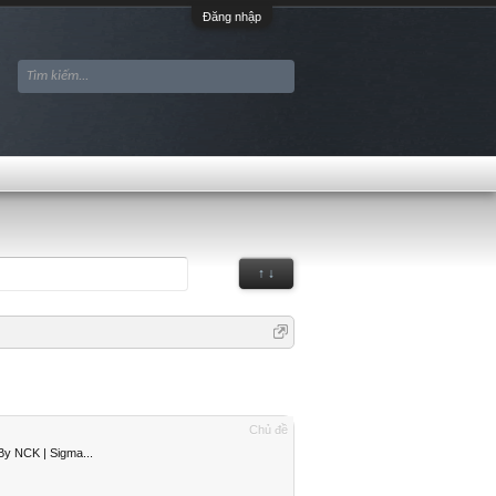
Đăng nhập
↑ ↓
Chủ đề
y NCK | Sigma...