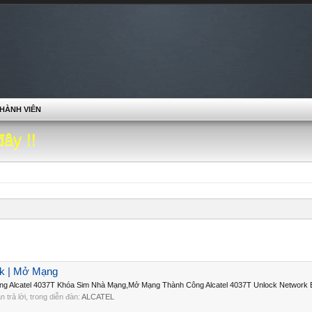
HÀNH VIÊN
đây !!
rk | Mở Mạng
ạng Alcatel 4037T Khóa Sim Nhà Mạng,Mở Mạng Thành Công Alcatel 4037T Unlock Network B
ần trả lời, trong diễn đàn:
ALCATEL