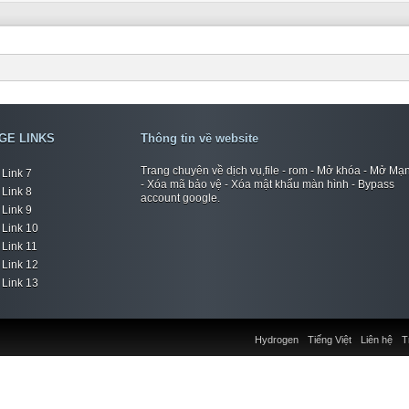
GE LINKS
Thông tin về website
Trang chuyên về dịch vụ,file - rom - Mở khóa - Mở Mạ
Link 7
- Xóa mã bảo vệ - Xóa mật khẩu màn hình - Bypass
Link 8
account google.
Link 9
Link 10
Link 11
Link 12
Link 13
Hydrogen
Tiếng Việt
Liên hệ
T