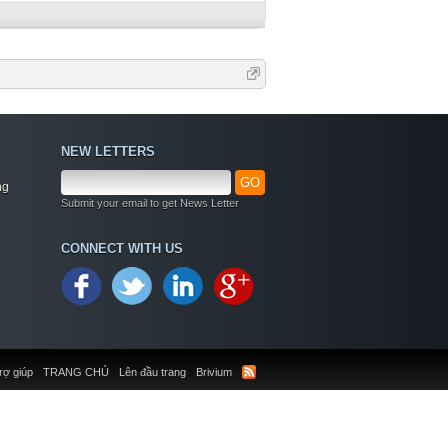
NEW LETTERS
GO
ng
Submit your email to get News Letter
CONNECT WITH US
rợ giúp
TRANG CHỦ
Lên đầu trang
Brivium