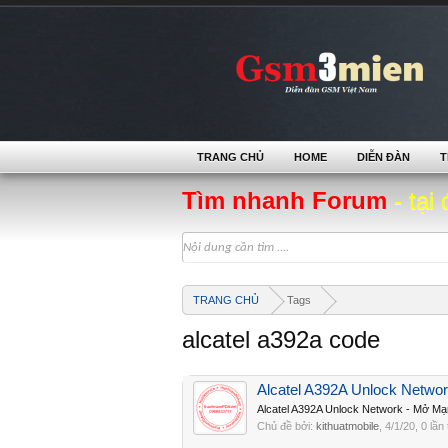
TRANG CHỦ
HOME
DIỄN ĐÀN
T
Tìm nhanh Forum
- tại 
TRANG CHỦ
Tags
alcatel a392a code
Alcatel A392A Unlock Netwo
Alcatel A392A Unlock Network - Mở M
Chủ đề bởi:
kithuatmobile
,
4/1/20
, 0 lần