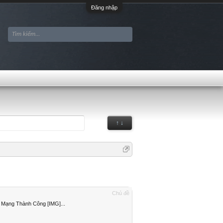
Đăng nhập
↑ ↓
Chủ đề
 Mạng Thành Công [IMG]...