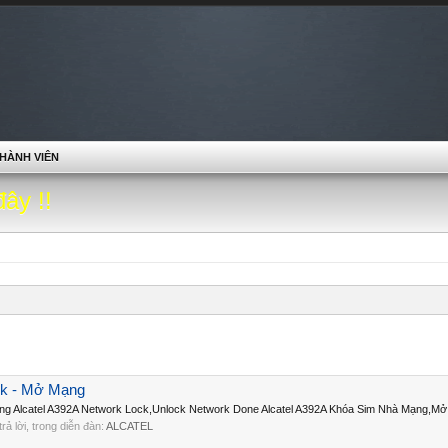
HÀNH VIÊN
đây !!
rk - Mở Mạng
ạng Alcatel A392A Network Lock,Unlock Network Done Alcatel A392A Khóa Sim Nhà Mạng,Mở
 trả lời, trong diễn đàn:
ALCATEL