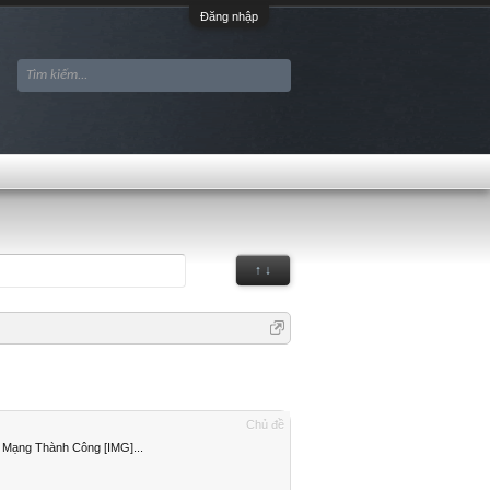
Đăng nhập
↑ ↓
Chủ đề
 Mạng Thành Công [IMG]...