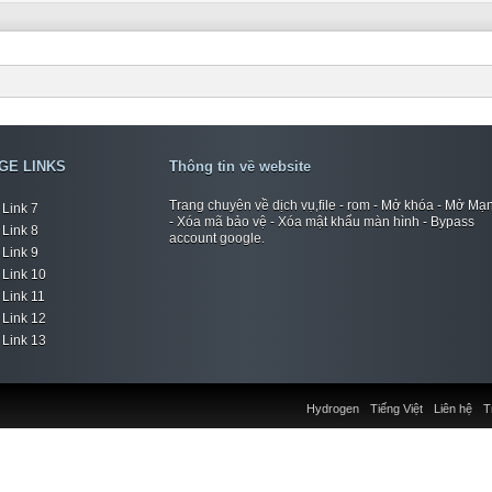
GE LINKS
Thông tin về website
Trang chuyên về dịch vụ,file - rom - Mở khóa - Mở Mạ
Link 7
- Xóa mã bảo vệ - Xóa mật khẩu màn hình - Bypass
Link 8
account google.
Link 9
Link 10
Link 11
Link 12
Link 13
Hydrogen
Tiếng Việt
Liên hệ
T