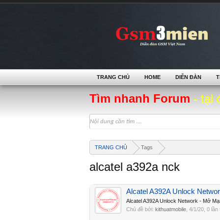
TRANG CHỦ
HOME
DIỄN ĐÀN
T
Tìm nhanh Forum
- tại 
TRANG CHỦ
Tags
alcatel a392a nck
Alcatel A392A Unlock Netwo
Alcatel A392A Unlock Network - Mở M
Chủ đề bởi:
kithuatmobile
,
4/1/20
, 0 lần