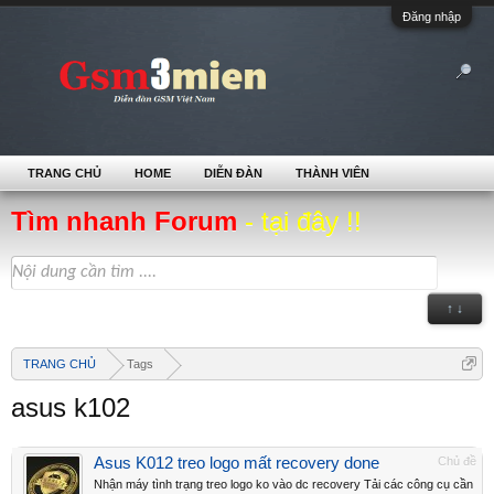
Đăng nhập
TRANG CHỦ
HOME
DIỄN ĐÀN
THÀNH VIÊN
Tìm nhanh Forum
- tại đây !!
↑ ↓
TRANG CHỦ
Tags
asus k102
Asus K012 treo logo mất recovery done
Chủ đề
Nhận máy tình trạng treo logo ko vào dc recovery Tải các công cụ cần