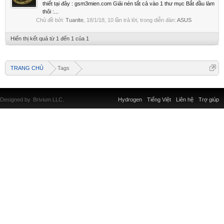
thiết tại đây : gsm3mien.com Giải nén tất cả vào 1 thư mục Bắt đầu làm
thôi :...
Chủ đề bởi:
Tuanlte
,
18/1/18
, 10 lần trả lời, trong diễn đàn:
ASUS
Hiển thị kết quả từ 1 đến 1 của 1
TRANG CHỦ
Tags
Designed by
Brivium LLC.
Hydrogen
Tiếng Việt
Liên hệ
Trợ giúp