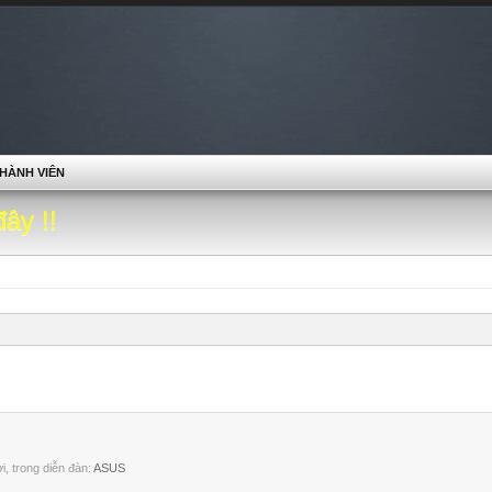
HÀNH VIÊN
đây !!
lời, trong diễn đàn:
ASUS