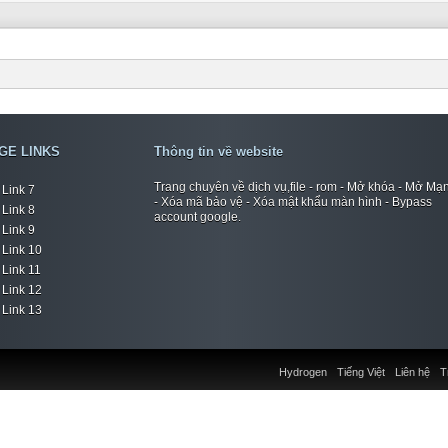
GE LINKS
Thông tin về website
Trang chuyên về dịch vụ,file - rom - Mở khóa - Mở Mạ
Link 7
- Xóa mã bảo vệ - Xóa mật khẩu màn hình - Bypass
Link 8
account google.
Link 9
Link 10
Link 11
Link 12
Link 13
Hydrogen
Tiếng Việt
Liên hệ
T