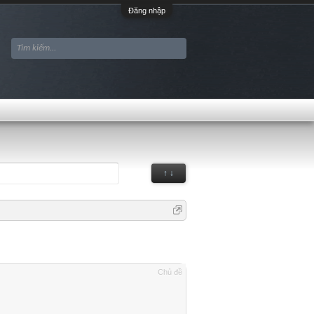
Đăng nhập
↑ ↓
Chủ đề