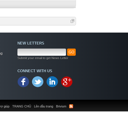
NEW LETTERS
GO
ng
Submit your email to get News Letter
CONNECT WITH US
rợ giúp
TRANG CHỦ
Lên đầu trang
Brivium
Welcome
+ Chào mừng bạn đến với diễn đàn thông tin