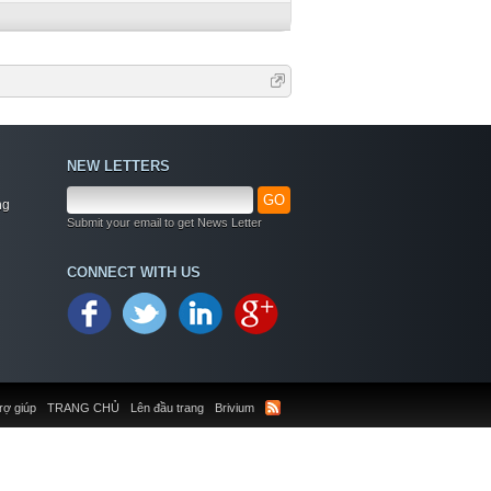
NEW LETTERS
GO
ng
Submit your email to get News Letter
CONNECT WITH US
rợ giúp
TRANG CHỦ
Lên đầu trang
Brivium
Welcome
+ Chào mừng bạn đến với diễn đàn thông tin