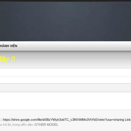
HÀNH VIÊN
đây !!
t : https://drive.google.com/file/d/0BzYWyk3obTC_c3lNVWlMc0VtYkE/view?usp=sharing Link fil
ần trả lời, trong diễn đàn:
OTHER MODEL