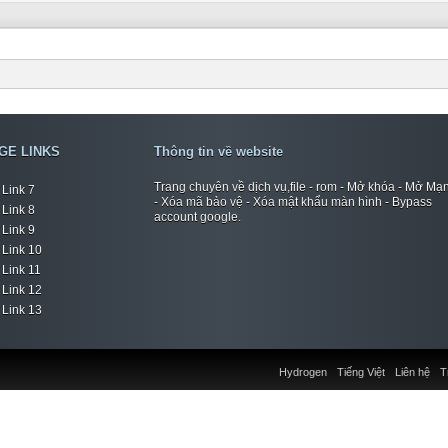
GE LINKS
Thông tin về website
Trang chuyên về dịch vụ,file - rom - Mở khóa - Mở Mạ
Link 7
- Xóa mã bảo vệ - Xóa mật khẩu màn hình - Bypass
Link 8
account google.
Link 9
Link 10
Link 11
Link 12
Link 13
Hydrogen
Tiếng Việt
Liên hệ
T