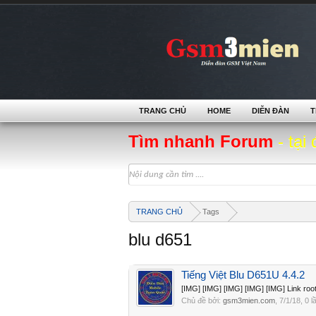
TRANG CHỦ
HOME
DIỄN ĐÀN
T
Tìm nhanh Forum
- tại 
TRANG CHỦ
Tags
blu d651
Tiếng Việt Blu D651U 4.4.2
[IMG] [IMG] [IMG] [IMG] [IMG] Link roo
Chủ đề bởi:
gsm3mien.com
,
7/1/18
, 0 l