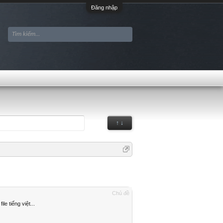
Đăng nhập
↑ ↓
Chủ đề
e tiếng việt...