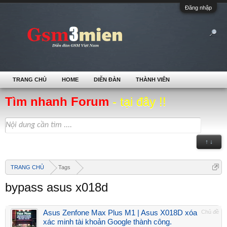
Đăng nhập
TRANG CHỦ
HOME
DIỄN ĐÀN
THÀNH VIÊN
Tìm nhanh Forum
- tại đây !!
↑ ↓
TRANG CHỦ
Tags
bypass asus x018d
Asus Zenfone Max Plus M1 | Asus X018D xóa
Chủ đề
xác minh tài khoản Google thành công.