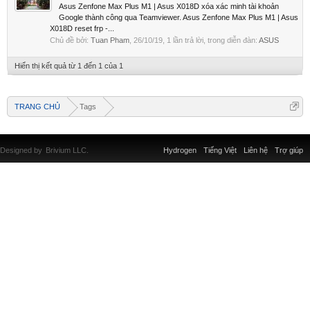
Asus Zenfone Max Plus M1 | Asus X018D xóa xác minh tài khoản
Google thành công qua Teamviewer. Asus Zenfone Max Plus M1 | Asus
X018D reset frp -...
Chủ đề bởi:
Tuan Pham
,
26/10/19
, 1 lần trả lời, trong diễn đàn:
ASUS
Hiển thị kết quả từ 1 đến 1 của 1
TRANG CHỦ
Tags
Designed by
Brivium LLC.
Hydrogen
Tiếng Việt
Liên hệ
Trợ giúp