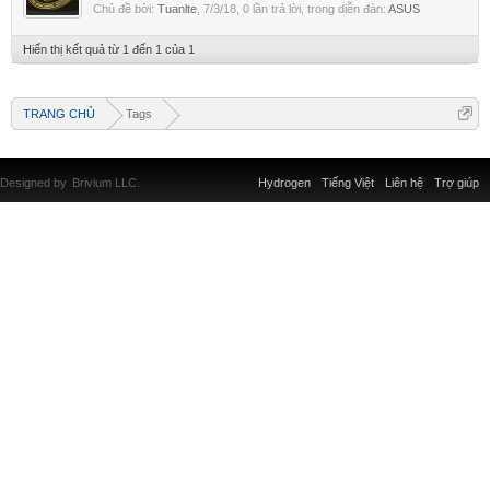
Chủ đề bởi:
Tuanlte
,
7/3/18
, 0 lần trả lời, trong diễn đàn:
ASUS
Hiển thị kết quả từ 1 đến 1 của 1
TRANG CHỦ
Tags
Designed by
Brivium LLC.
Hydrogen
Tiếng Việt
Liên hệ
Trợ giúp