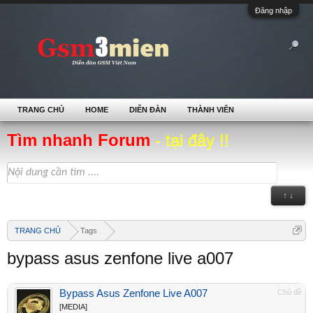
Đăng nhập
TRANG CHỦ
HOME
DIỄN ĐÀN
THÀNH VIÊN
Tìm nhanh Forum
- tại đây !!
↑ ↓
TRANG CHỦ
Tags
bypass asus zenfone live a007
Bypass Asus Zenfone Live A007
Chủ đề
[MEDIA]