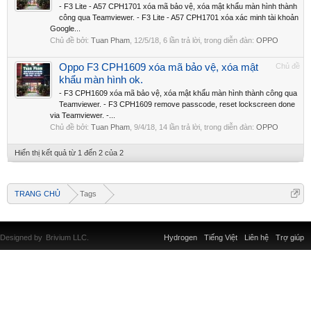
- F3 Lite - A57 CPH1701 xóa mã bảo vệ, xóa mật khẩu màn hình thành
công qua Teamviewer. - F3 Lite - A57 CPH1701 xóa xác minh tài khoản
Google...
Chủ đề bởi:
Tuan Pham
,
12/5/18
, 6 lần trả lời, trong diễn đàn:
OPPO
Oppo F3 CPH1609 xóa mã bảo vệ, xóa mật
Chủ đề
khẩu màn hình ok.
- F3 CPH1609 xóa mã bảo vệ, xóa mật khẩu màn hình thành công qua
Teamviewer. - F3 CPH1609 remove passcode, reset lockscreen done
via Teamviewer. -...
Chủ đề bởi:
Tuan Pham
,
9/4/18
, 14 lần trả lời, trong diễn đàn:
OPPO
Hiển thị kết quả từ 1 đến 2 của 2
TRANG CHỦ
Tags
Designed by
Brivium LLC.
Hydrogen
Tiếng Việt
Liên hệ
Trợ giúp