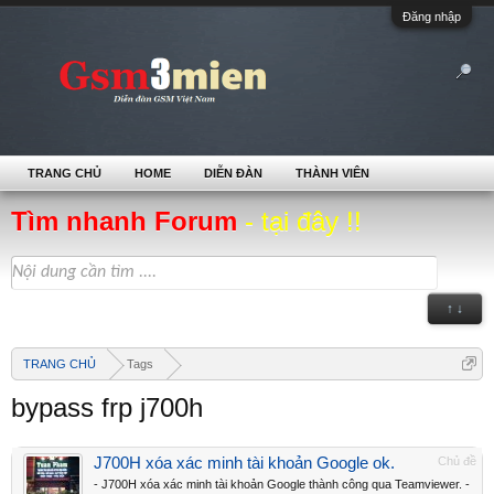
Đăng nhập
TRANG CHỦ
HOME
DIỄN ĐÀN
THÀNH VIÊN
Tìm nhanh Forum
- tại đây !!
↑ ↓
TRANG CHỦ
Tags
bypass frp j700h
J700H xóa xác minh tài khoản Google ok.
Chủ đề
- J700H xóa xác minh tài khoản Google thành công qua Teamviewer. -