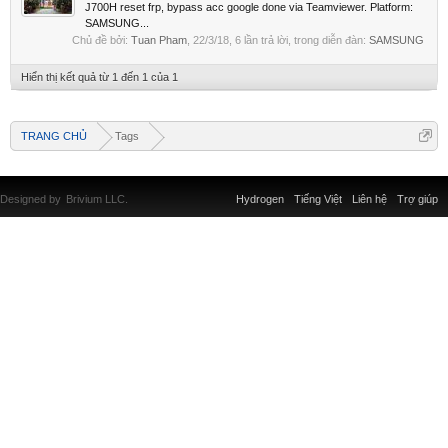
J700H reset frp, bypass acc google done via Teamviewer. Platform:
SAMSUNG...
Chủ đề bởi:
Tuan Pham
,
22/3/18
, 6 lần trả lời, trong diễn đàn:
SAMSUNG
Hiển thị kết quả từ 1 đến 1 của 1
TRANG CHỦ
Tags
Designed by
Brivium LLC.
Hydrogen
Tiếng Việt
Liên hệ
Trợ giúp