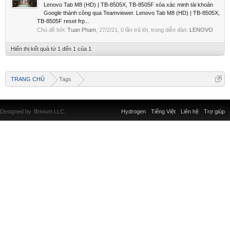
Lenovo Tab M8 (HD) | TB-8505X, TB-8505F xóa xác minh tài khoản
Google thành công qua Teamviewer. Lenovo Tab M8 (HD) | TB-8505X,
TB-8505F reset frp...
Chủ đề bởi:
Tuan Pham
,
27/2/21
, 0 lần trả lời, trong diễn đàn:
LENOVO
Hiển thị kết quả từ 1 đến 1 của 1
TRANG CHỦ
Tags
Designed by
Brivium LLC.
Hydrogen
Tiếng Việt
Liên hệ
Trợ giúp