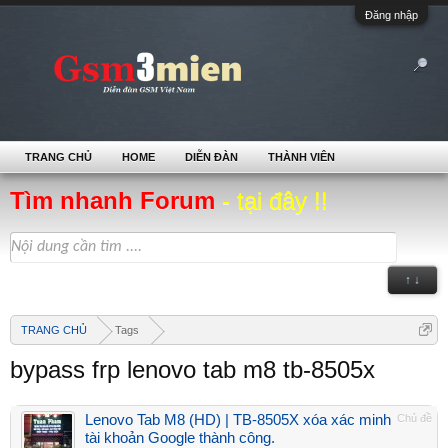
Đăng nhập
TRANG CHỦ
HOME
DIỄN ĐÀN
THÀNH VIÊN
Tìm nhanh Forum
- tại đây !!
↑ ↓
TRANG CHỦ
Tags
bypass frp lenovo tab m8 tb-8505x
Lenovo Tab M8 (HD) | TB-8505X xóa xác minh
Chủ đề
tài khoản Google thành công.