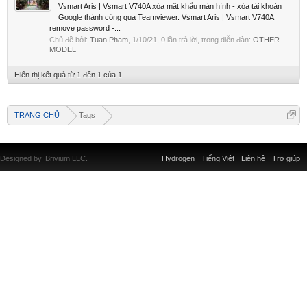
Vsmart Aris | Vsmart V740A xóa mật khẩu màn hình - xóa tài khoản
Google thành công qua Teamviewer. Vsmart Aris | Vsmart V740A
remove password -...
Chủ đề bởi:
Tuan Pham
,
1/10/21
, 0 lần trả lời, trong diễn đàn:
OTHER
MODEL
Hiển thị kết quả từ 1 đến 1 của 1
TRANG CHỦ
Tags
Designed by
Brivium LLC.
Hydrogen
Tiếng Việt
Liên hệ
Trợ giúp