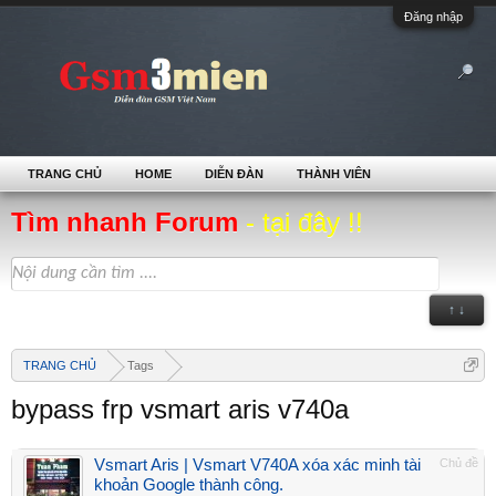
Đăng nhập
TRANG CHỦ
HOME
DIỄN ĐÀN
THÀNH VIÊN
Tìm nhanh Forum
- tại đây !!
↑ ↓
TRANG CHỦ
Tags
bypass frp vsmart aris v740a
Vsmart Aris | Vsmart V740A xóa xác minh tài
Chủ đề
khoản Google thành công.