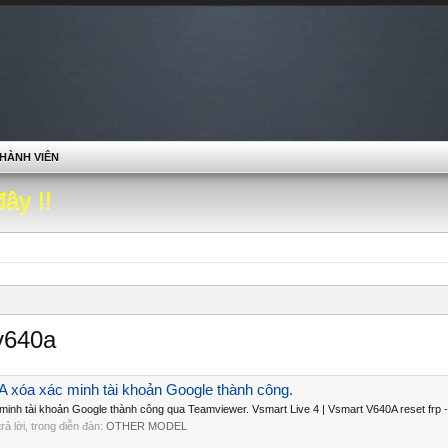
HÀNH VIÊN
đây !!
 v640a
A xóa xác minh tài khoản Google thành công.
minh tài khoản Google thành công qua Teamviewer. Vsmart Live 4 | Vsmart V640A reset frp -
 trả lời, trong diễn đàn:
OTHER MODEL