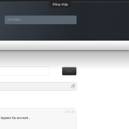
Đăng nhập
↑ ↓
Chủ đề
 bypass frp account...