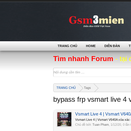
TRANG CHỦ
HOME
DIỄN ĐÀN
T
Tìm nhanh Forum
- tại 
TRANG CHỦ
Tags
bypass frp vsmart live 4
Vsmart Live 4 | Vsmart V640
Vsmart Live 4 | Vsmart V640A xóa xác 
Chủ đề bởi:
Tuan Pham
,
1/12/20
, 0 lần