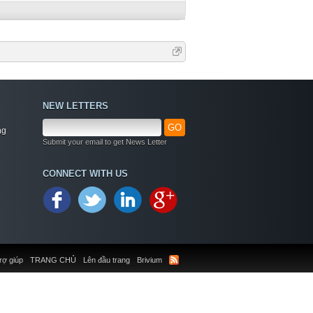
NEW LETTERS
GO
ng
Submit your email to get News Letter
CONNECT WITH US
rợ giúp
TRANG CHỦ
Lên đầu trang
Brivium