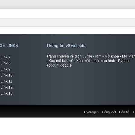
GE LINKS
Thông tin về website
Trang chuyên về dịch vụ,file - rom - Mở khóa - Mở Mạ
Link 7
- Xóa mã bảo vệ - Xóa mật khẩu màn hình - Bypass
Link 8
account google.
Link 9
Link 10
Link 11
Link 12
Link 13
Hydrogen
Tiếng Việt
Liên hệ
T