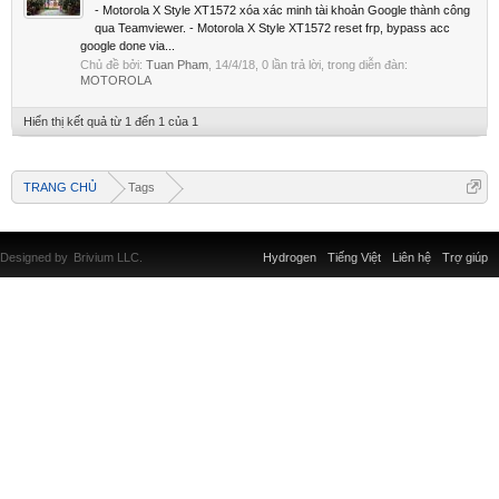
- Motorola X Style XT1572 xóa xác minh tài khoản Google thành công
qua Teamviewer. - Motorola X Style XT1572 reset frp, bypass acc
google done via...
Chủ đề bởi:
Tuan Pham
,
14/4/18
, 0 lần trả lời, trong diễn đàn:
MOTOROLA
Hiển thị kết quả từ 1 đến 1 của 1
TRANG CHỦ
Tags
Designed by
Brivium LLC.
Hydrogen
Tiếng Việt
Liên hệ
Trợ giúp