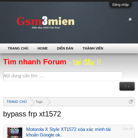
Đăng nhập
TRANG CHỦ
HOME
DIỄN ĐÀN
THÀNH VIÊN
Tìm nhanh Forum
- tại đây !!
↑ ↓
TRANG CHỦ
Tags
bypass frp xt1572
Motorola X Style XT1572 xóa xác minh tài
Chủ đề
khoản Google ok.