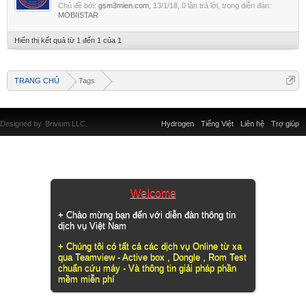
Chủ đề bởi:
gsm3mien.com
,
13/1/18
, 0 lần trả lời, trong diễn đàn:
MOBIISTAR
Hiển thị kết quả từ 1 đến 1 của 1
TRANG CHỦ
Tags
Designed by
Brivium LLC.
Hydrogen
Tiếng Việt
Liên hệ
Trợ giúp
Welcome
+ Chào mừng bạn đến với diễn đàn thông tin
dịch vụ Việt Nam
+ Chúng tôi có tất cả các dịch vụ Online từ xa
qua Teamview - Active box , Dongle , Rom Test
chuẩn cứu máy - Và thông tin giải pháp phần
mềm miễn phí