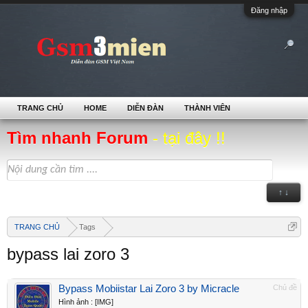
Đăng nhập
TRANG CHỦ
HOME
DIỄN ĐÀN
THÀNH VIÊN
Tìm nhanh Forum
- tại đây !!
↑ ↓
TRANG CHỦ
Tags
bypass lai zoro 3
Bypass Mobiistar Lai Zoro 3 by Micracle
Chủ đề
Hình ảnh : [IMG]