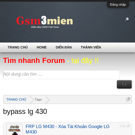
Đăng nhập
TRANG CHỦ
HOME
DIỄN ĐÀN
THÀNH VIÊN
Tìm nhanh Forum
- tại đây !!
↑ ↓
TRANG CHỦ
Tags
bypass lg 430
FRP LG M430 - Xóa Tài Khoản Google LG
Chủ đề
M430