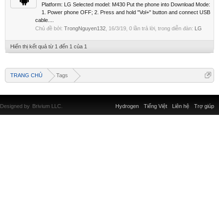
Platform: LG Selected model: M430 Put the phone into Download Mode:
1. Power phone OFF; 2. Press and hold "Vol+" button and connect USB
cable....
Chủ đề bởi:
TrongNguyen132
,
16/3/19
, 0 lần trả lời, trong diễn đàn:
LG
Hiển thị kết quả từ 1 đến 1 của 1
TRANG CHỦ
Tags
Designed by
Brivium LLC.
Hydrogen
Tiếng Việt
Liên hệ
Trợ giúp