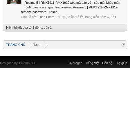
Realme 5 | RMX1911-RMX1919 xóa mã bảo vệ - xóa mật khẩu màn
hình thành công qua Teamviewer. Realme 5 | RMX1911-RMX1919
remove password - reset...
Chủ đề bởi:
Tuan Pham
,
7/11/19
, 0 lần trả lời, trong diễn đàn:
OPPO
Hiển thị kết quả từ 1 đến 1 của 1
TRANG CHỦ
Tags
Designed by
Brivium LLC.
Hydrogen
Tiếng Việt
Liên hệ
Trợ giúp