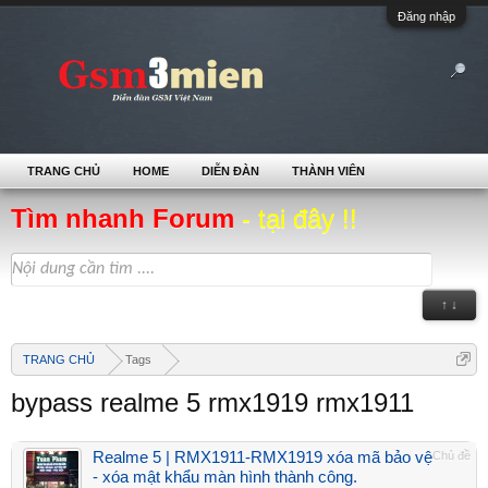
Đăng nhập
TRANG CHỦ
HOME
DIỄN ĐÀN
THÀNH VIÊN
Tìm nhanh Forum
- tại đây !!
↑ ↓
TRANG CHỦ
Tags
bypass realme 5 rmx1919 rmx1911
Realme 5 | RMX1911-RMX1919 xóa mã bảo vệ
Chủ đề
- xóa mật khẩu màn hình thành công.