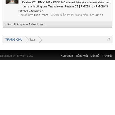
Realme C2 | RMX1941 - RMX1943 xóa mã bảo vệ - xóa mật khẩu màn
hình thành công qua Teamviewer. Realme C2 | RMX1941 - RMX1943
remove password -...
Chủ đề bởi:
Tuan Pham
,
23/6/19
, 0 lần trả lời, trong diễn đàn:
OPPO
Hiển thị kết quả từ 1 đến 1 của 1
TRANG CHỦ
Tags
Designed by
Brivium LLC.
Hydrogen
Tiếng Việt
Liên hệ
Trợ giúp