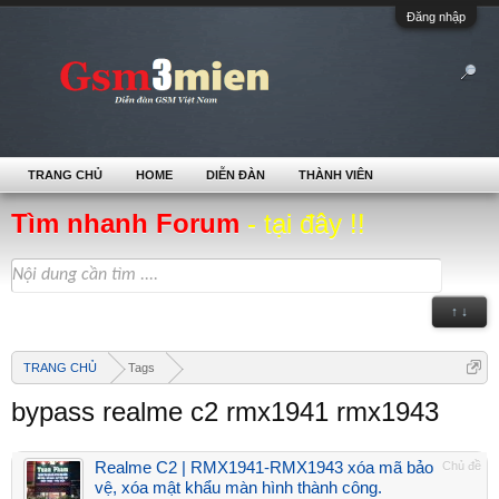
Đăng nhập
TRANG CHỦ
HOME
DIỄN ĐÀN
THÀNH VIÊN
Tìm nhanh Forum
- tại đây !!
↑ ↓
TRANG CHỦ
Tags
bypass realme c2 rmx1941 rmx1943
Realme C2 | RMX1941-RMX1943 xóa mã bảo
Chủ đề
vệ, xóa mật khẩu màn hình thành công.