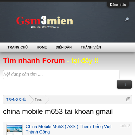
Đăng nhập
TRANG CHỦ
HOME
DIỄN ĐÀN
THÀNH VIÊN
Tìm nhanh Forum
- tại đây !!
↑ ↓
TRANG CHỦ
Tags
china mobile m653 tai khoan gmail
China Mobile M653 ( A3S ) Thêm Tiếng Việt
Chủ đề
Thành Công