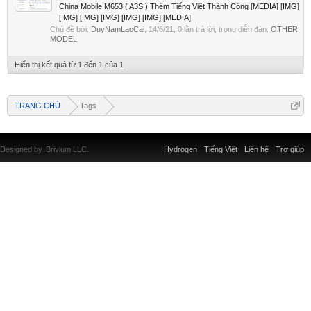
China Mobile M653 ( A3S ) Thêm Tiếng Việt Thành Công [MEDIA] [IMG]
[IMG] [IMG] [IMG] [IMG] [IMG] [MEDIA]
Chủ đề bởi:
DuyNamLaoCai
,
14/6/21
, 0 lần trả lời, trong diễn đàn:
OTHER
MODEL
Hiển thị kết quả từ 1 đến 1 của 1
TRANG CHỦ
Tags
Designed by
Brivium LLC.
Hydrogen
Tiếng Việt
Liên hệ
Trợ giúp