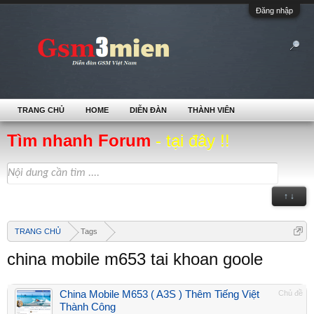
Đăng nhập
TRANG CHỦ
HOME
DIỄN ĐÀN
THÀNH VIÊN
Tìm nhanh Forum
- tại đây !!
↑ ↓
TRANG CHỦ
Tags
china mobile m653 tai khoan goole
China Mobile M653 ( A3S ) Thêm Tiếng Việt
Chủ đề
Thành Công