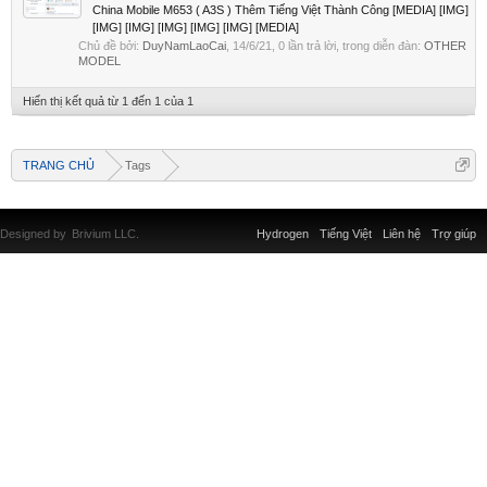
China Mobile M653 ( A3S ) Thêm Tiếng Việt Thành Công [MEDIA] [IMG]
[IMG] [IMG] [IMG] [IMG] [IMG] [MEDIA]
Chủ đề bởi:
DuyNamLaoCai
,
14/6/21
, 0 lần trả lời, trong diễn đàn:
OTHER
MODEL
Hiển thị kết quả từ 1 đến 1 của 1
TRANG CHỦ
Tags
Designed by
Brivium LLC.
Hydrogen
Tiếng Việt
Liên hệ
Trợ giúp