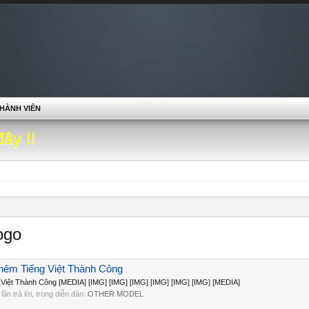
HÀNH VIÊN
đây !!
ogo
Thêm Tiếng Việt Thành Công
 Việt Thành Công [MEDIA] [IMG] [IMG] [IMG] [IMG] [IMG] [IMG] [MEDIA]
0 lần trả lời, trong diễn đàn:
OTHER MODEL