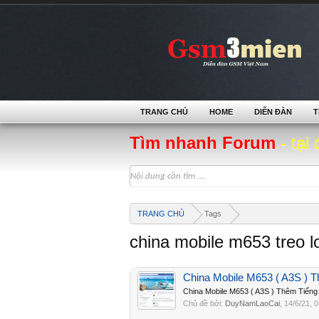
TRANG CHỦ
HOME
DIỄN ĐÀN
T
Tìm nhanh Forum
- tại 
TRANG CHỦ
Tags
china mobile m653 treo l
China Mobile M653 ( A3S ) 
China Mobile M653 ( A3S ) Thêm Tiếng
Chủ đề bởi:
DuyNamLaoCai
,
14/6/21
, 