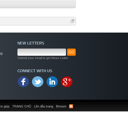
NEW LETTERS
GO
ng
Submit your email to get News Letter
CONNECT WITH US
rợ giúp
TRANG CHỦ
Lên đầu trang
Brivium