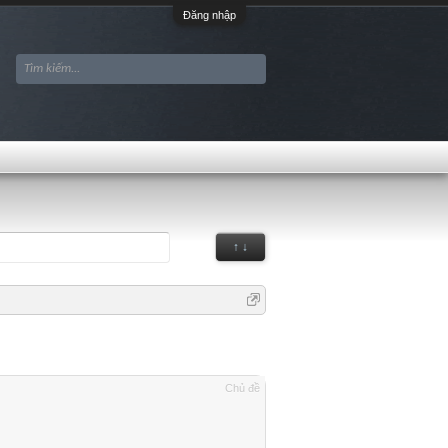
Đăng nhập
↑ ↓
Chủ đề