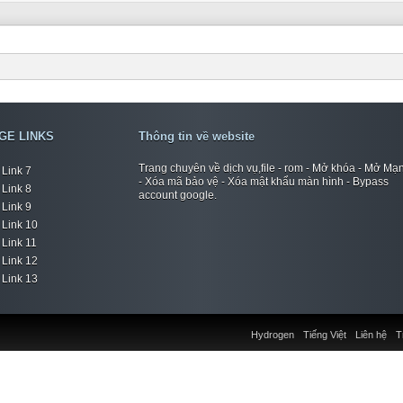
GE LINKS
Thông tin về website
Trang chuyên về dịch vụ,file - rom - Mở khóa - Mở Mạ
Link 7
- Xóa mã bảo vệ - Xóa mật khẩu màn hình - Bypass
Link 8
account google.
Link 9
Link 10
Link 11
Link 12
Link 13
Hydrogen
Tiếng Việt
Liên hệ
T