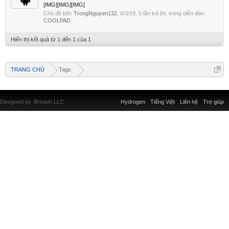
[IMG][IMG][IMG]
Chủ đề bởi:
TrongNguyen132
,
6/3/19
, 0 lần trả lời, trong diễn đàn:
COOLPAD
Hiển thị kết quả từ 1 đến 1 của 1
TRANG CHỦ
Tags
Designed by
Brivium LLC.
Hydrogen
Tiếng Việt
Liên hệ
Trợ giúp