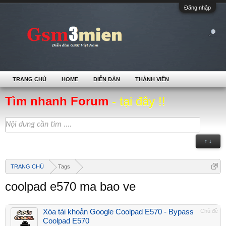
Đăng nhập
TRANG CHỦ
HOME
DIỄN ĐÀN
THÀNH VIÊN
Tìm nhanh Forum
- tại đây !!
↑ ↓
TRANG CHỦ
Tags
coolpad e570 ma bao ve
Xóa tài khoản Google Coolpad E570 - Bypass
Chủ đề
Coolpad E570