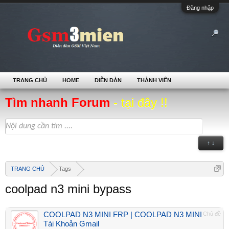
Đăng nhập
TRANG CHỦ
HOME
DIỄN ĐÀN
THÀNH VIÊN
Tìm nhanh Forum
- tại đây !!
↑ ↓
TRANG CHỦ
Tags
coolpad n3 mini bypass
COOLPAD N3 MINI FRP | COOLPAD N3 MINI
Chủ đề
Tài Khoản Gmail