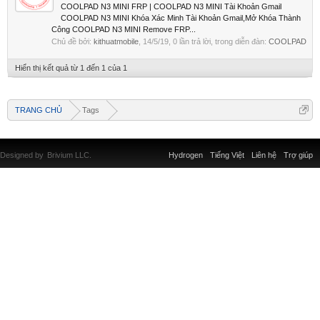
COOLPAD N3 MINI FRP | COOLPAD N3 MINI Tài Khoản Gmail
COOLPAD N3 MINI Khóa Xác Minh Tài Khoản Gmail,Mở Khóa Thành
Công COOLPAD N3 MINI Remove FRP...
Chủ đề bởi:
kithuatmobile
,
14/5/19
, 0 lần trả lời, trong diễn đàn:
COOLPAD
Hiển thị kết quả từ 1 đến 1 của 1
TRANG CHỦ
Tags
Designed by
Brivium LLC.
Hydrogen
Tiếng Việt
Liên hệ
Trợ giúp