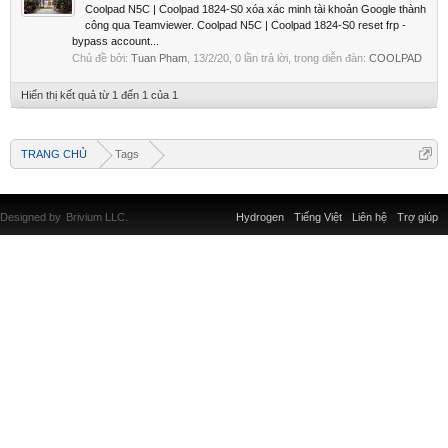
Coolpad N5C | Coolpad 1824-S0 xóa xác minh tài khoản Google thành
công qua Teamviewer. Coolpad N5C | Coolpad 1824-S0 reset frp -
bypass account...
Chủ đề bởi:
Tuan Pham
,
13/2/20
, 0 lần trả lời, trong diễn đàn:
COOLPAD
Hiển thị kết quả từ 1 đến 1 của 1
TRANG CHỦ
Tags
Designed by
Brivium LLC.
Hydrogen
Tiếng Việt
Liên hệ
Trợ giúp