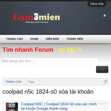
Đăng nhập
TRANG CHỦ
HOME
DIỄN ĐÀN
THÀNH VIÊN
Tìm nhanh Forum
- tại đây !!
↑ ↓
TRANG CHỦ
Tags
coolpad n5c 1824-s0 xóa tài khoản
Coolpad N5C | Coolpad 1824-S0 xóa xác minh
Chủ đề
tài khoản Google thành công.