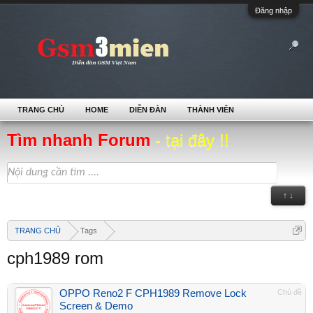
Đăng nhập
TRANG CHỦ
HOME
DIỄN ĐÀN
THÀNH VIÊN
Tìm nhanh Forum
- tại đây !!
↑ ↓
TRANG CHỦ
Tags
cph1989 rom
OPPO Reno2 F CPH1989 Remove Lock
Chủ đề
Screen & Demo