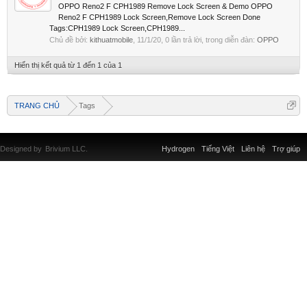
OPPO Reno2 F CPH1989 Remove Lock Screen & Demo OPPO
Reno2 F CPH1989 Lock Screen,Remove Lock Screen Done
Tags:CPH1989 Lock Screen,CPH1989...
Chủ đề bởi:
kithuatmobile
,
11/1/20
, 0 lần trả lời, trong diễn đàn:
OPPO
Hiển thị kết quả từ 1 đến 1 của 1
TRANG CHỦ
Tags
Designed by
Brivium LLC.
Hydrogen
Tiếng Việt
Liên hệ
Trợ giúp