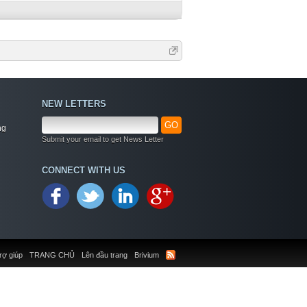
NEW LETTERS
GO
ng
Submit your email to get News Letter
CONNECT WITH US
rợ giúp
TRANG CHỦ
Lên đầu trang
Brivium