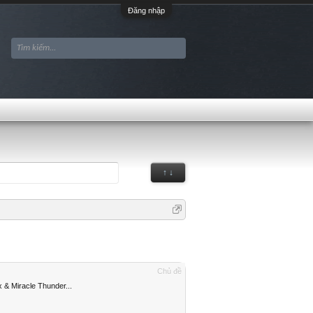
Đăng nhập
↑ ↓
Chủ đề
 & Miracle Thunder...