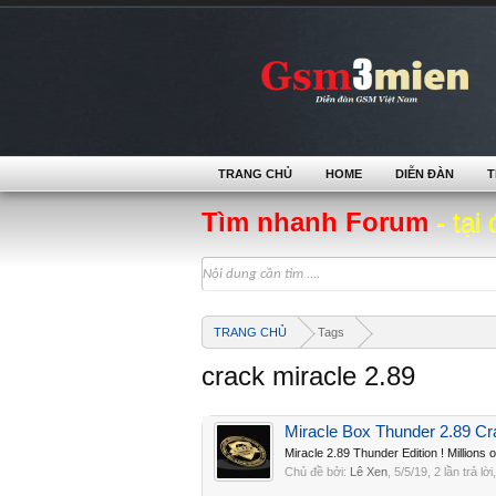
TRANG CHỦ
HOME
DIỄN ĐÀN
T
Tìm nhanh Forum
- tại 
TRANG CHỦ
Tags
crack miracle 2.89
Miracle Box Thunder 2.89 Cr
Miracle 2.89 Thunder Edition ! Millio
Chủ đề bởi:
Lê Xen
,
5/5/19
, 2 lần trả lờ