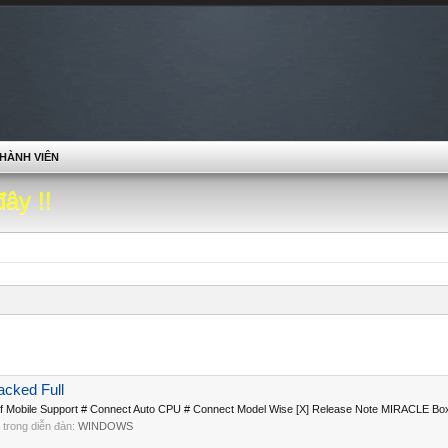
HÀNH VIÊN
đây !!
acked Full
ns of Mobile Support # Connect Auto CPU # Connect Model Wise [X] Release Note MIRACLE Box
i, trong diễn đàn:
WINDOWS