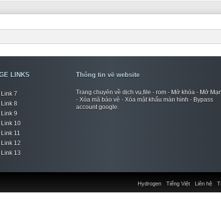
GE LINKS
Thông tin về website
Trang chuyên về dịch vụ,file - rom - Mở khóa - Mở Mạ
Link 7
- Xóa mã bảo vệ - Xóa mật khẩu màn hình - Bypass
Link 8
account google.
Link 9
Link 10
Link 11
Link 12
Link 13
Hydrogen
Tiếng Việt
Liên hệ
T