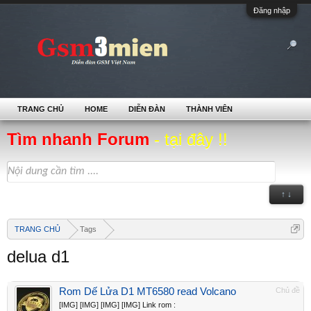
Đăng nhập
TRANG CHỦ
HOME
DIỄN ĐÀN
THÀNH VIÊN
Tìm nhanh Forum
- tại đây !!
↑ ↓
TRANG CHỦ
Tags
delua d1
Rom Dế Lửa D1 MT6580 read Volcano
Chủ đề
[IMG] [IMG] [IMG] [IMG] Link rom :