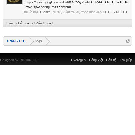
https://drive.google.com/file/d/0BzYWyk3obTC_bVhkUkNBTEhvTFU/vi
ew?usp=sharing Pass : dethan
Chủ đề bởi:
Tuanlte
,
7/1/18
, 2 lần trả lời, trong diễn đàn:
OTHER MODEL
Hiển thị kết quả từ 1 đến 1 của 1
TRANG CHỦ
Tags
Designed by
Brivium LLC.
Hydrogen
Tiếng Việt
Liên hệ
Trợ giúp