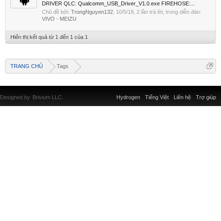
DRIVER QLC: Qualcomm_USB_Driver_V1.0.exe FIREHOSE:...
Chủ đề bởi:
TrongNguyen132
,
10/5/18
, 2 lần trả lời, trong diễn đàn:
VIVO - MEIZU
Hiển thị kết quả từ 1 đến 1 của 1
TRANG CHỦ
Tags
Designed by
Brivium LLC.
Hydrogen
Tiếng Việt
Liên hệ
Trợ giúp