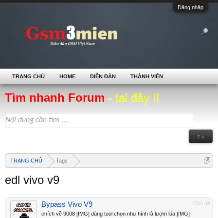
Đăng nhập
TRANG CHỦ
HOME
DIỄN ĐÀN
THÀNH VIÊN
Tìm nhanh Forum
- tại đây !!
↑ ↓
TRANG CHỦ
Tags
edl vivo v9
Bypass Vivo V9
Chủ đề
chích về 9008 [IMG] dùng tool chọn như hình là lượm lúa [IMG]