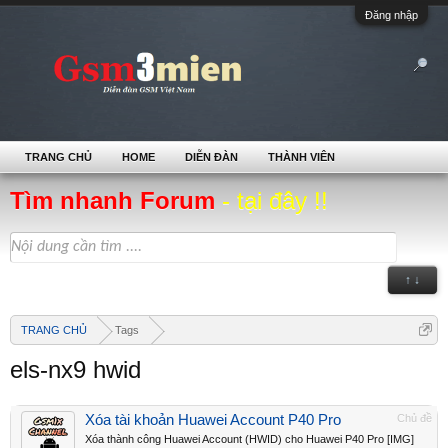
Đăng nhập
TRANG CHỦ
HOME
DIỄN ĐÀN
THÀNH VIÊN
Tìm nhanh Forum
- tại đây !!
↑ ↓
TRANG CHỦ
Tags
els-nx9 hwid
Xóa tài khoản Huawei Account P40 Pro
Chủ đề
Xóa thành công Huawei Account (HWID) cho Huawei P40 Pro [IMG]