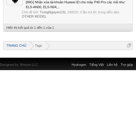
[IMG] Nhận xóa tài khoản Huawei ID cho máy P40 Pro các mã như:
ELS-AN00, ELS-N04,...
Chủ đề bởi:
TrongNguyen132
,
29/8/20
, 0 lần trả lời, trong diễn đàn:
OTHER MODEL
Hiển thị kết quả từ 1 đến 1 của 1
TRANG CHỦ
Tags
Designed by
Brivium LLC.
Hydrogen
Tiếng Việt
Liên hệ
Trợ giúp